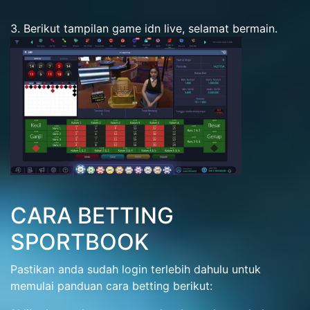
3. Berikut tampilan game idn live, selamat bermain.
CARA BETTING
SPORTBOOK
Pastikan anda sudah login terlebih dahulu untuk
memulai panduan cara betting berikut: