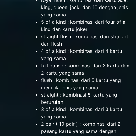
royal flush : kombinasi dari kartu ace,
king, queen, jack, dan 10 dengan jenis
yang sama
5 of a kind : kombinasi dari four of a
kind dan kartu joker
straight flush : kombinasi dari straight
dan flush
4 of a kind : kombinasi dari 4 kartu
yang sama
full house : kombinasi dari 3 kartu dan
2 kartu yang sama
flush : kombinasi dari 5 kartu yang
memiliki jenis yang sama
straight : kombinasi 5 kartu yang
berurutan
3 of a kind : kombinasi dari 3 kartu
yang sama
2 pair ( 10 pair ) : kombinasi dari 2
pasang kartu yang sama dengan