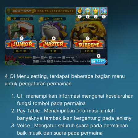
4. Di Menu setting, terdapat beberapa bagian menu
untuk pengaturan permainan
UI : menampilkan informasi mengenai keseluruhan
fungsi tombol pada permaina
Pay Table : Menampilkan informasi jumlah
banyaknya tembak ikan bergantung pada jenisny
Voice : Mengatur seluruh suara pada permainan
baik musik dan suara pada permaina