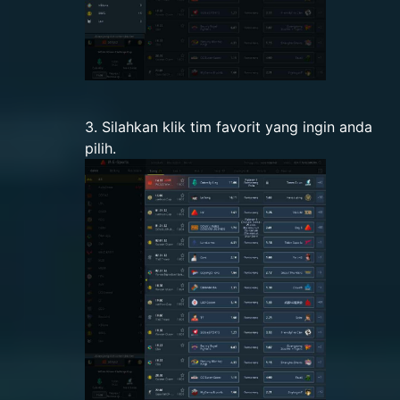
3. Silahkan klik tim favorit yang ingin anda
pilih.