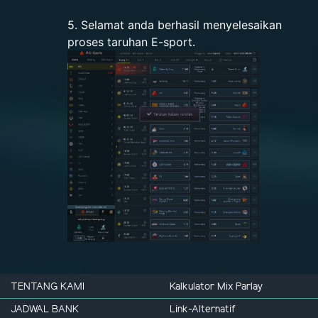
5. Selamat anda berhasil menyelesaikan
proses taruhan E-sport.
TENTANG KAMI
Kalkulator Mix Parlay
JADWAL BANK
Link-Alternatif