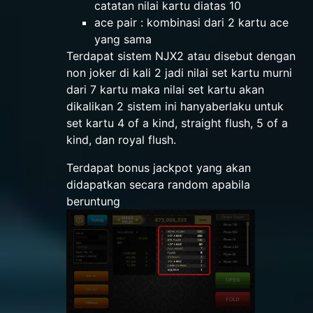
catatan nilai kartu diatas 10
ace pair : kombinasi dari 2 kartu ace
yang sama
Terdapat sistem NJX2 atau disebut dengan
non joker di kali 2 jadi nilai set kartu murni
dari 7 kartu maka nilai set kartu akan
dikalikan 2 sistem ini hanyaberlaku untuk
set kartu 4 of a kind, straight flush, 5 of a
kind, dan royal flush.
Terdapat bonus jackpot yang akan
didapatkan secara random apabila
beruntung