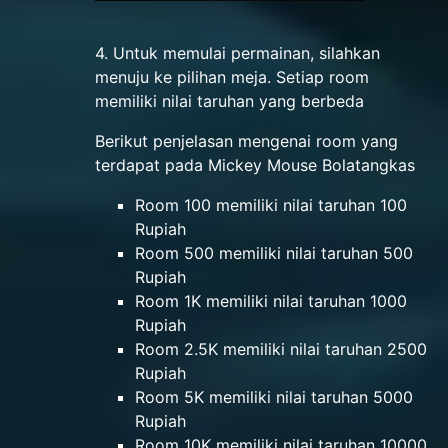
4. Untuk memulai permainan, silahkan
menuju ke pilihan meja. Setiap room
memiliki nilai taruhan yang berbeda
Berikut penjelasan mengenai room yang
terdapat pada Mickey Mouse Bolatangkas
Room 100 memiliki nilai taruhan 100
Rupiah
Room 500 memiliki nilai taruhan 500
Rupiah
Room 1K memiliki nilai taruhan 1000
Rupiah
Room 2.5K memiliki nilai taruhan 2500
Rupiah
Room 5K memiliki nilai taruhan 5000
Rupiah
Room 10K memiliki nilai taruhan 10000